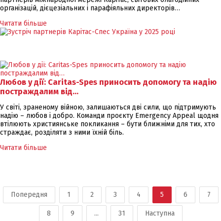
організацій, дієцезіальних і парафіяльних директорів…
Читати більше
Любов у дії: Caritas-Spes приносить допомогу та надію
постраждалим від…
У світі, зраненому війною, залишаються дві сили, що підтримують
надію – любов і добро. Команди проєкту Emergency Appeal щодня
втілюють християнське покликання – бути ближніми для тих, хто
страждає, розділяти з ними їхній біль.
Читати більше
Попередня
1
2
3
4
5
6
7
8
9
...
31
Наступна