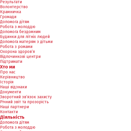
Результати
Волонтерство
Крамничка
Громади
Допомога дітям
Робота з молоддю
Допомога бездомним
Будинки для літніх людей
Допомога матерям з дітьми
Робота з ромами
Охорона здоров’я
Відпочинкові центри
Підтримати
Хто ми
Про нас
Керівництво
Історія
Наші відзнаки
Документи
Зворотний зв’язок захисту
Річний звіт та прозорість
Наші партнери
Контакти
Діяльність
Допомога дітям
Робота з молоддю