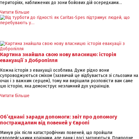
територіях, наближених до зони бойових дій осередками…
Читати більше
Картина знайшла свою нову власницю: історія
евакуації з Добропілля
Кожна історія з евакуації особлива. Дуже рідко вони
супроводжуються сміхом (зазвичай це відбувається зі сльозами на
очах і з важким серцем), тому ми вирішили розповісти вам саме
цю історію, яка демонструє незламний дух українців.
Читати більше
Об’єднані заради допомоги: звіт про допомогу
постраждалим від повеней у Європі
Минув рік після катастрофічних повеней, що пройшли
європейськими країнами, але рани і досі загоюються. Природне