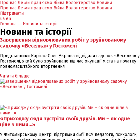
Про нас
Де ми працюємо
Війна
Волонтерство
Новини
Про нас
Де ми працюємо
Війна
Волонтерство
Новини
Підтримати
ua
en
Головна
—
Новини та історії
Новини та історії
Завершення відновлюваних робіт у зруйнованому
садочку «Веселка» у Гостомелі
Представники Карітас-Спес Україна відвідали садочок «Веселка» у
Гостомелі, який було зруйновано під час окупації міста на початку
повномасштабного вторгнення.
Читати більше
«Приходжу сюди зустріти своїх друзів. Ми – як одне
ціле з ними…»
У Житомирському Центрі підтримки сім’ї КСУ педагоги, психологи,
логопед майже щодня проводять заняття з групами дітей різного