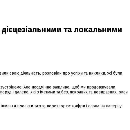
з дієцезіальними та локальними
или свою діяльність, розповіли про успіхи та виклики. Усі були
ще зустрінемо. Але неодмінно важливо, щоб ми продовжували
оряд і далеко, які з іменами та без, яскравих та невиразних, риси
втілювати проєкти та хто перетворює цифри і слова на папері у