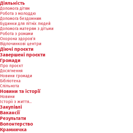
Діяльність
Допомога дітям
Робота з молоддю
Допомога бездомним
Будинки для літніх людей
Допомога матерям з дітьми
Робота з ромами
Охорона здоров’я
Відпочинкові центри
Діючі проєкти
Завершені проєкти
Громади
Про проєкт
Досягнення
Новини громади
Бібліотека
Спільнота
Новини та історії
Новини
Історії з життя...
Закупівлі
Вакансії
Результати
Волонтерство
Крамничка