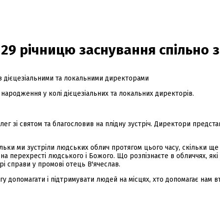
 29 річницю заснування спільно 
 народження у колі дієцезіальних та локальних директорів.
ег зі святом та благословив на плідну зустріч. Директори представ
кільки ми зустріли людських облич протягом цього часу, скільки 
на перехресті людського і Божого. Що розпізнаєте в обличчях, які п
рі справи у промові отець В'ячеслав.
гу допомагати і підтримувати людей на місцях, хто допомагає нам 