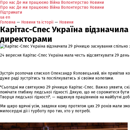
Про нас
Де ми працюємо
Війна
Волонтерство
Новини
Про нас
Де ми працюємо
Війна
Волонтерство
Новини
Підтримати
ua
en
Головна
—
Новини та історії
—
Новини
Карітас-Спес Україна відзначила
директорами
24 вересня Карітас-Спес Україна мала честь відсвяткувати 29 день
Зустріч розпочав єпископ Олександр Язловецький, він привітав кол
дуже раді зустрітись та поспілкуватись зі своїми колегами.
"Сьогодні ми святкуємо 29 річницю Карітас-Спес. Важко уявити, с
помічати глибину людської гідності. Дякую, що не соромитеся бути 
Творця людської гідності", — надихнув працівників на майбутні доб
Ми щиро вдячні усім, завдяки кому протягом цих 29 років мали змо
милосердні дії і турботу про тих, хто у потребі.