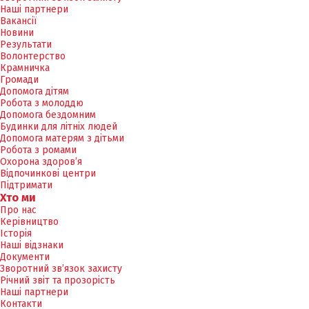
Наші партнери
Вакансії
Новини
Результати
Волонтерство
Крамничка
Громади
Допомога дітям
Робота з молоддю
Допомога бездомним
Будинки для літніх людей
Допомога матерям з дітьми
Робота з ромами
Охорона здоров’я
Відпочинкові центри
Підтримати
Хто ми
Про нас
Керівництво
Історія
Наші відзнаки
Документи
Зворотний зв’язок захисту
Річний звіт та прозорість
Наші партнери
Контакти