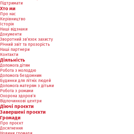
Підтримати
Хто ми
Про нас
Керівництво
Історія
Наші відзнаки
Документи
Зворотний зв’язок захисту
Річний звіт та прозорість
Наші партнери
Контакти
Діяльність
Допомога дітям
Робота з молоддю
Допомога бездомним
Будинки для літніх людей
Допомога матерям з дітьми
Робота з ромами
Охорона здоров’я
Відпочинкові центри
Діючі проєкти
Завершені проєкти
Громади
Про проєкт
Досягнення
Новини громади