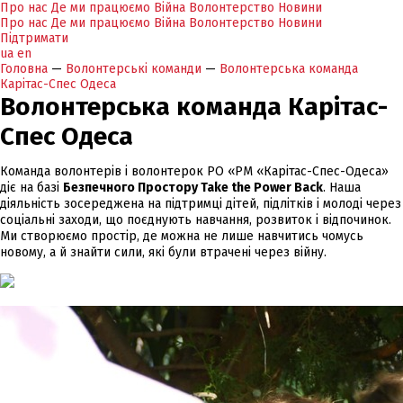
Про нас
Де ми працюємо
Війна
Волонтерство
Новини
Про нас
Де ми працюємо
Війна
Волонтерство
Новини
Підтримати
ua
en
Головна
—
Волонтерські команди
—
Волонтерська команда
Карітас-Спес Одеса
Волонтерська команда Карітас-
Спес Одеса
Команда волонтерів і волонтерок РО «РМ «Карітас-Спес-Одеса»
діє на базі
Безпечного Простору Take the Power Back
. Наша
діяльність зосереджена на підтримці дітей, підлітків і молоді через
соціальні заходи, що поєднують навчання, розвиток і відпочинок.
Ми створюємо простір, де можна не лише навчитись чомусь
новому, а й знайти сили, які були втрачені через війну.