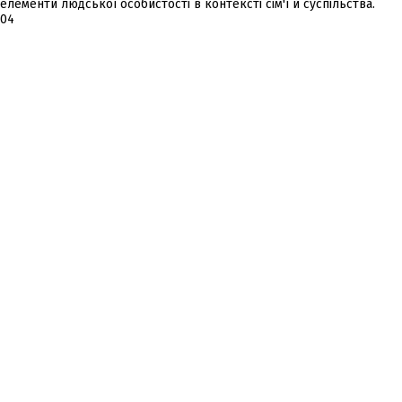
елементи людської особистості в контексті сім'ї й суспільства.
04