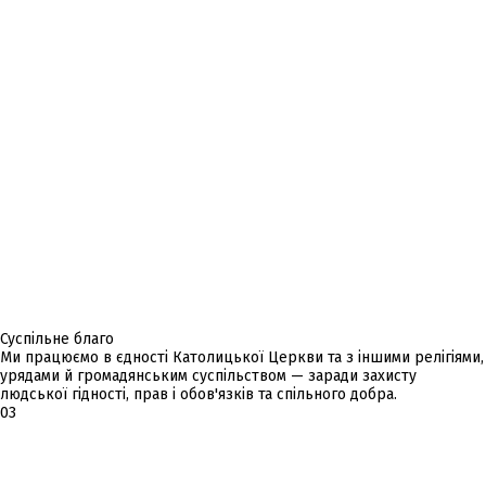
Суспільне благо
Ми працюємо в єдності Католицької Церкви та з іншими релігіями,
урядами й громадянським суспільством — заради захисту
людської гідності, прав і обов'язків та спільного добра.
03