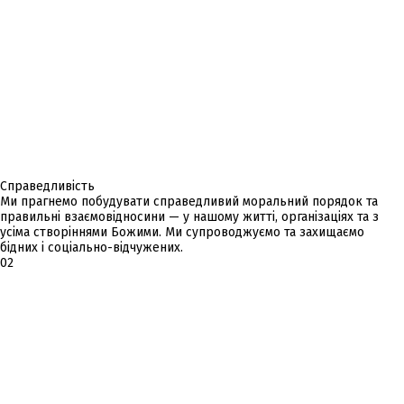
Справедливість
Ми прагнемо побудувати справедливий моральний порядок та
правильні взаємовідносини — у нашому житті, організаціях та з
усіма створіннями Божими. Ми супроводжуємо та захищаємо
бідних і соціально-відчужених.
02