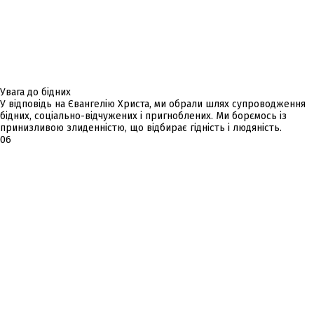
Увага до бідних
У відповідь на Євангелію Христа, ми обрали шлях супроводження
бідних, соціально-відчужених і пригноблених. Ми борємось із
принизливою злиденністю, що відбирає гідність і людяність.
06