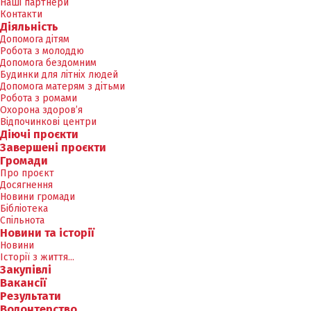
Наші партнери
Контакти
Діяльність
Допомога дітям
Робота з молоддю
Допомога бездомним
Будинки для літніх людей
Допомога матерям з дітьми
Робота з ромами
Охорона здоров’я
Відпочинкові центри
Діючі проєкти
Завершені проєкти
Громади
Про проєкт
Досягнення
Новини громади
Бібліотека
Спільнота
Новини та історії
Новини
Історії з життя...
Закупівлі
Вакансії
Результати
Волонтерство