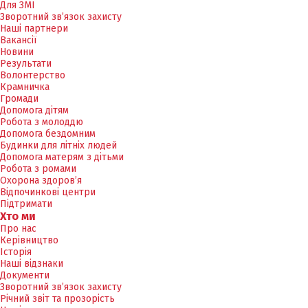
Для ЗМІ
Зворотний зв’язок захисту
Наші партнери
Вакансії
Новини
Результати
Волонтерство
Крамничка
Громади
Допомога дітям
Робота з молоддю
Допомога бездомним
Будинки для літніх людей
Допомога матерям з дітьми
Робота з ромами
Охорона здоров’я
Відпочинкові центри
Підтримати
Хто ми
Про нас
Керівництво
Історія
Наші відзнаки
Документи
Зворотний зв’язок захисту
Річний звіт та прозорість