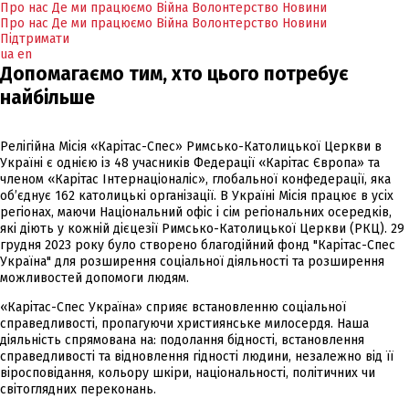
Про нас
Де ми працюємо
Війна
Волонтерство
Новини
Про нас
Де ми працюємо
Війна
Волонтерство
Новини
Підтримати
ua
en
Допомагаємо тим, хто цього потребує
найбільше
Релігійна Місія «Карітас-Спес» Римсько-Католицької Церкви в
Україні є однією із 48 учасників Федерації «Карітас Європа» та
членом «Карітас Інтернаціоналіс», глобальної конфедерації, яка
об’єднує 162 католицькі організації. В Україні Місія працює в усіх
регіонах, маючи Національний офіс і сім регіональних осередків,
які діють у кожній дієцезії Римсько-Католицької Церкви (РКЦ). 29
грудня 2023 року було створено благодійний фонд "Карітас-Спес
Україна" для розширення соціальної діяльності та розширення
можливостей допомоги людям.
«Карітас-Спес Україна» сприяє встановленню соціальної
справедливості, пропагуючи християнське милосердя. Наша
діяльність спрямована на: подолання бідності, встановлення
справедливості та відновлення гідності людини, незалежно від її
віросповідання, кольору шкіри, національності, політичних чи
світоглядних переконань.