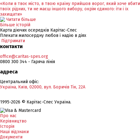
«Коли в твоє місто, в твою країну прийшов ворог, який хоче вбити
твоїх рідних, ти не маєш іншого вибору, окрім єдиного: іти і їх
захищати»
Читати більше
Бiльше iсторiй
Карта діючих осередків Карітас-Спес
Плекати милосердну любов і надію в діях
Підтримати
контакти
office@caritas-spes.org
0800 300 344 - Гаряча лінія
адреса
Центральний офіс:
Україна, Київ, 02000, вул. Боричів Тік, 22А
1995-2026 © Карітас-Спес Україна.
Про нас
Керівництво
Історія
Наші відзнаки
Документи