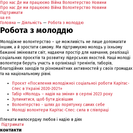
Про нас
Де ми працюємо
Війна
Волонтерство
Новини
Про нас
Де ми працюємо
Війна
Волонтерство
Новини
Підтримати
ua
en
Головна
—
Діяльність
—
Робота з молоддю
Робота з молоддю
Молодіжне волонтерство – це можливість не лише допомагати
іншим, а й зростати самому. Ми підтримуємо молодь у їхньому
бажанні змінювати світ, надаючи простір для навчання, реалізації
соціальних проєктів та розвитку лідерських якостей. Наші молоді
волонтери беруть участь в організації тренінгів, таборів,
благодійних заходів та різноманітних активностей у своїх громадах
та на національному рівні.
Проєкт «Посилення молодіжної соціальної роботи Карітас-
Спес в Україні 2020-2021»
Табір «Молодь – надія на зміни» в серпні 2023 року
Зупинитися, щоб бути дієвішим
Волонтерство - шлях до порятунку самих себе
Молоді волонтери Карітас-Спес: сила в співпраці
Плекати милосердну любов і надію в діях
Підтримати
контакти