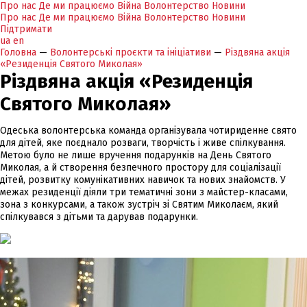
Про нас
Де ми працюємо
Війна
Волонтерство
Новини
Про нас
Де ми працюємо
Війна
Волонтерство
Новини
Підтримати
ua
en
Головна
—
Волонтерські проєкти та ініціативи
—
Різдвяна акція
«Резиденція Святого Миколая»
Різдвяна акція «Резиденція
Святого Миколая»
Одеська волонтерська команда організувала чотириденне свято
для дітей, яке поєднало розваги, творчість і живе спілкування.
Метою було не лише вручення подарунків на День Святого
Миколая, а й створення безпечного простору для соціалізації
дітей, розвитку комунікативних навичок та нових знайомств. У
межах резиденції діяли три тематичні зони з майстер-класами,
зона з конкурсами, а також зустріч зі Святим Миколаєм, який
спілкувався з дітьми та дарував подарунки.