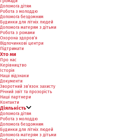
Громади
Допомога дітям
Робота з молоддю
Допомога бездомним
Будинки для літніх людей
Допомога матерям з дітьми
Робота з ромами
Охорона здоров’я
Відпочинкові центри
Підтримати
Хто ми
Про нас
Керівництво
Історія
Наші відзнаки
Документи
Зворотний зв’язок захисту
Річний звіт та прозорість
Наші партнери
Контакти
Діяльність
Допомога дітям
Робота з молоддю
Допомога бездомним
Будинки для літніх людей
Допомога матерям з дітьми