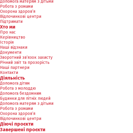
Допомога матерям з дітьми
Робота з ромами
Охорона здоров’я
Відпочинкові центри
Підтримати
Хто ми
Про нас
Керівництво
Історія
Наші відзнаки
Документи
Зворотний зв’язок захисту
Річний звіт та прозорість
Наші партнери
Контакти
Діяльність
Допомога дітям
Робота з молоддю
Допомога бездомним
Будинки для літніх людей
Допомога матерям з дітьми
Робота з ромами
Охорона здоров’я
Відпочинкові центри
Діючі проєкти
Завершені проєкти