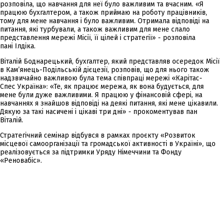
розповіла, що навчання для неї було важливим та вчасним. «Я
працюю бухгалтером, а також приймаю на роботу працівників,
тому для мене навчання і було важливим. Отримала відповіді на
питання, які турбували, а також важливим для мене слало
представлення мережі Місії, її цілей і стратегії» - розповіла
пані Ілдіка.
Віталій Боднарецький, бухгалтер, який представляв осередок Місії
в Кам’янець-Подільській дієцезії, розповів, що для нього також
надзвичайно важливою була тема співпраці мережі «Карітас-
Спес Україна»: «Те, як працює мережа, як вона будується, для
мене були дуже важливими. Я працюю у фінансовій сфері, на
навчаннях я знайшов відповіді на деякі питання, які мене цікавили.
Дякую за такі насичені і цікаві три дні» - прокоментував пан
Віталій.
Стратегічний семінар відбувся в рамках проєкту «Розвиток
місцевої самоорганізації та громадської активності в Україні», що
реалізовується за підтримки Уряду Німеччини та Фонду
«Реновабіс».