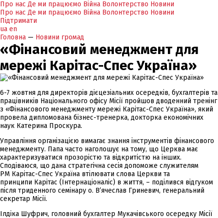
Про нас
Де ми працюємо
Війна
Волонтерство
Новини
Про нас
Де ми працюємо
Війна
Волонтерство
Новини
Підтримати
ua
en
Головна
—
Новини громад
«Фінансовий менеджмент для
мережі Карітас-Спес Україна»
6-7 жовтня для директорів дієцезіальних осередків, бухгалтерів та
працівників Національного офісу Місії пройшов дводенний тренінг
з «Фінансового менеджменту мережі Карітас-Спес Україна», який
провела дипломована бізнес-тренерка, докторка економічних
наук Катерина Проскура.
Управління організацією вимагає знання інструментів фінансового
менеджменту. Папа часто наголошує на тому, що Церква має
характеризуватися прозорістю та відкритістю на інших.
Сподіваюся, що дана стратегічна сесія допоможе служителям
РМ Карітас-Спес Україна втілювати слова Церкви та
принципи Карітас (Інтернаціоналіс) в життя, – поділився відгуком
після триденного семінару о. В’ячеслав Гриневич, генеральний
секретар Місії.
Ілдіка Шуфрич, головний бухгалтер Мукачівського осередку Місії