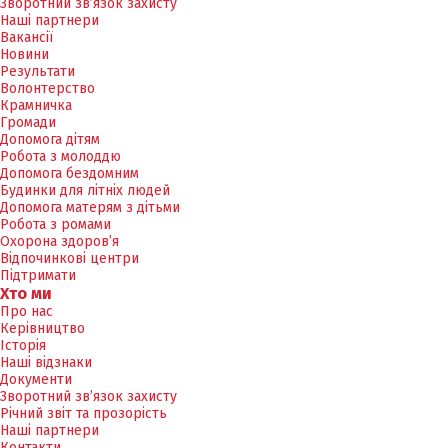
Зворотний зв’язок захисту
Наші партнери
Вакансії
Новини
Результати
Волонтерство
Крамничка
Громади
Допомога дітям
Робота з молоддю
Допомога бездомним
Будинки для літніх людей
Допомога матерям з дітьми
Робота з ромами
Охорона здоров’я
Відпочинкові центри
Підтримати
Хто ми
Про нас
Керівництво
Історія
Наші відзнаки
Документи
Зворотний зв’язок захисту
Річний звіт та прозорість
Наші партнери
Контакти