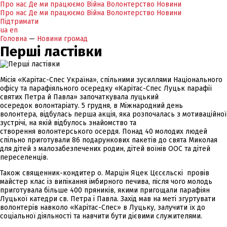
Про нас
Де ми працюємо
Війна
Волонтерство
Новини
Про нас
Де ми працюємо
Війна
Волонтерство
Новини
Підтримати
ua
en
Головна
—
Новини громад
Перші ластівки
Місія «Карітас-Спес Україна», спільними зусиллями Національного
офісу та парафіяльного осередку «Карітас-Спес Луцьк парафії
святих Петра й Павла» започаткувала луцький
осередок волонтаріату. 5 грудня, в Міжнародний день
волонтера, відбулась перша акція, яка розпочалась з мотиваційної
зустрічі, на якій відбулось знайомство та
створення волонтерського осердя. Понад 40 молодих людей
спільно приготували 86 подарункових пакетів до свята Миколая
для дітей з малозабезпечених родин, дітей воїнів ООС та дітей
переселенців.
Також священник-кондитер о. Марцін Яцек Цєсєльскі провів
майстер клас із випікання імбирного печива, після чого молодь
приготувала більше 400 пряників, якими пригощали парафіян
Луцької катедри св. Петра і Павла. Захід мав на меті згуртувати
волонтерів навколо «Карітас-Спес» в Луцьку, залучити їх до
соціальної діяльності та навчити бути дієвими служителями.