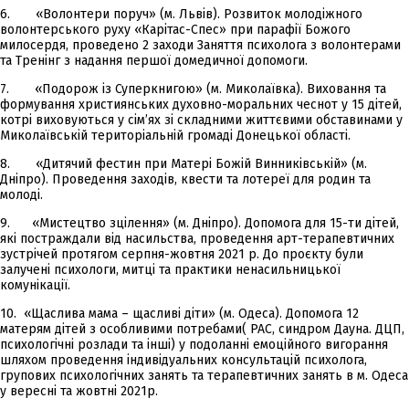
6. «Волонтери поруч» (м. Львів). Розвиток молодіжного
волонтерського руху «Карітас-Спес» при парафії Божого
милосердя, проведено 2 заходи Заняття психолога з волонтерами
та Тренінг з надання першої домедичної допомоги.
7. «Подорож із Суперкнигою» (м. Миколаївка). Виховання та
формування християнських духовно-моральних чеснот у 15 дітей,
котрі виховуються у сім’ях зі складними життєвими обставинами у
Миколаївській територіальній громаді Донецької області.
8. «Дитячий фестин при Матері Божій Винниківській» (м.
Дніпро). Проведення заходів, квести та лотереї для родин та
молоді.
9. «Мистецтво зцілення» (м. Дніпро). Допомога для 15-ти дітей,
які постраждали від насильства, проведення арт-терапевтичних
зустрічей протягом серпня-жовтня 2021 р. До проєкту були
залучені психологи, митці та практики ненасильницької
комунікації.
10. «Щаслива мама – щасливі діти» (м. Одеса). Допомога 12
матерям дітей з особливими потребами( РАС, синдром Дауна. ДЦП,
психологічні розлади та інші) у подоланні емоційного вигорання
шляхом проведення індивідуальних консультацій психолога,
групових психологічних занять та терапевтичних занять в м. Одеса
у вересні та жовтні 2021р.