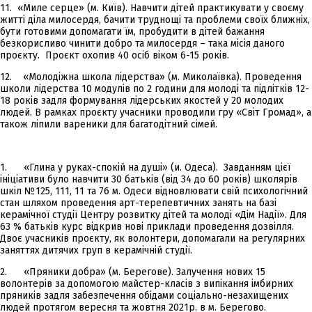
11. «Миле серце» (м. Київ). Навчити дітей практикувати у своєму
житті діла милосердя, бачити труднощі та проблеми своїх ближніх,
бути готовими допомагати їм, пробудити в дітей бажання
безкорисливо чинити добро та милосердя – така місія даного
проєкту. Проєкт охопив 40 осіб віком 6-15 років.
12. «Молодіжна школа лідерства» (м. Миколаївка). Проведення
школи лідерства 10 модулів по 2 години для молоді та підлітків 12-
18 років задля формування лідерських якостей у 20 молодих
людей. В рамках проєкту учасники проводили гру «Світ Громад», а
також ліпили вареники для багатодітний сімей.
1. «Глина у руках-спокій на душі» (и. Одеса). Завданням цієї
ініціативи було навчити 30 батьків (від 34 до 60 років) школярів
шкіл №125, 111, 11 та 76 м. Одеси відновлювати свій психологічний
стан шляхом проведення арт-терепевтичних занять на базі
керамічної студії Центру розвитку дітей та молоді «Дім Надії». Для
63 % батьків курс відкрив нові приклади проведення дозвілля.
Двоє учасників проєкту, як волонтери, допомагали на регулярних
заняттях дитячих груп в керамічній студії.
2. «Пряники добра» (м. Берегове). Залучення нових 15
волонтерів за допомогою майстер-класів з випікання імбирних
пряників задля забезпечення обідами соціально-незахищених
людей протягом вересня та жовтня 2021р. в м. Берегово.