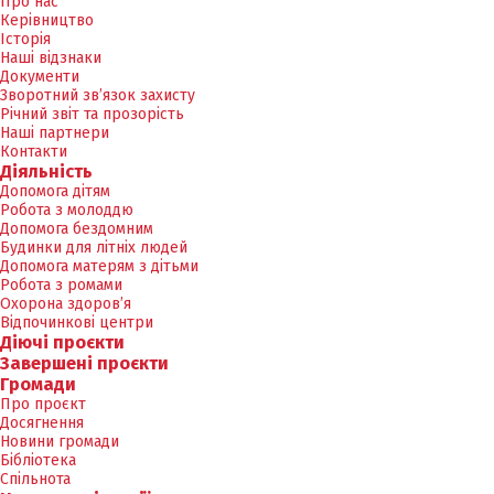
Про нас
Керівництво
Історія
Наші відзнаки
Документи
Зворотний зв’язок захисту
Річний звіт та прозорість
Наші партнери
Контакти
Діяльність
Допомога дітям
Робота з молоддю
Допомога бездомним
Будинки для літніх людей
Допомога матерям з дітьми
Робота з ромами
Охорона здоров’я
Відпочинкові центри
Діючі проєкти
Завершені проєкти
Громади
Про проєкт
Досягнення
Новини громади
Бібліотека
Спільнота