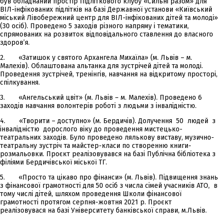
був обладнаний простір Підліткового клубу «Сильні разом» для
ВІЛ-інфікованих підлітків на базі Державної установи «Київський
міський Лівобережний центр для ВІЛ-інфікованих дітей та молоді»
(30 осіб). Проведено 5 заходів різного напряму і тематики,
спрямованих на розвиток відповідального ставлення до власного
здоров’я.
2. «Затишок у святого Архангела Михаїла» (м. Львів – м.
Малехів). Облаштована альтанка для зустрічей дітей та молоді.
Проведення зустрічей, тренінгів, навчання на відкритому просторі,
спілкування.
3. «Ангельський цвіт» (м. Львів – м. Малехів). Проведено 6
заходів навчання волонтерів роботі з людьми з інвалідністю.
4. «Творити – доступно» (м. Бердичів). Долучення 50 людей з
інвалідністю дорослого віку до проведення мистецько-
театральних заходів. Було проведено лялькову виставу, музично-
театральну зустріч та майстер-класи по створенню книги-
розмальовки. Проєкт реалізовувався на базі Публічна бібліотека з
філіями Бердичівської міської ТГ.
5. «Просто та цікаво про фінанси» (м. Львів). Підвищення знань
з фінансової грамотності для 50 осіб з числа сімей учасників АТО, в
тому числі дітей, шляхом проведення Школи фінансової
грамотності протягом серпня-жовтня 2021 р. Проєкт
реалізовувася на базі Університету банківської справи, м.Львів.