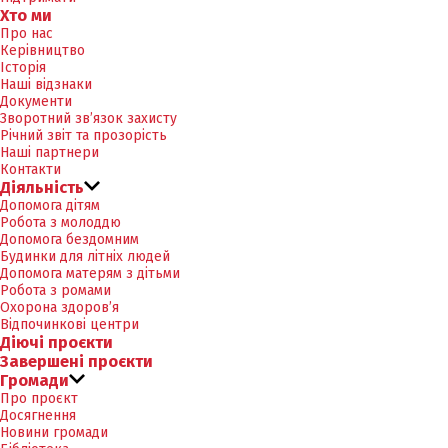
Хто ми
Про нас
Керівництво
Історія
Наші відзнаки
Документи
Зворотний зв’язок захисту
Річний звіт та прозорість
Наші партнери
Контакти
Діяльність
Допомога дітям
Робота з молоддю
Допомога бездомним
Будинки для літніх людей
Допомога матерям з дітьми
Робота з ромами
Охорона здоров’я
Відпочинкові центри
Діючі проєкти
Завершені проєкти
Громади
Про проєкт
Досягнення
Новини громади