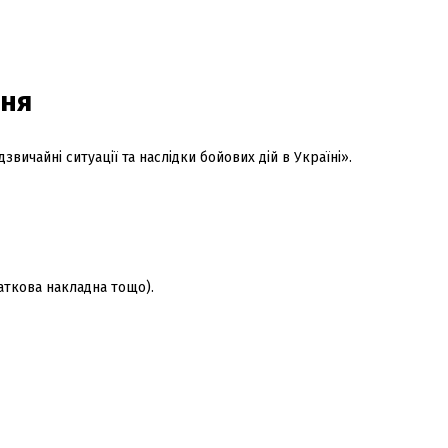
ння
вичайні ситуації та наслідки бойових дій в Україні».
даткова накладна тощо).