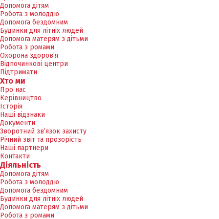
Допомога дітям
Робота з молоддю
Допомога бездомним
Будинки для літніх людей
Допомога матерям з дітьми
Робота з ромами
Охорона здоров’я
Відпочинкові центри
Підтримати
Хто ми
Про нас
Керівництво
Історія
Наші відзнаки
Документи
Зворотний зв’язок захисту
Річний звіт та прозорість
Наші партнери
Контакти
Діяльність
Допомога дітям
Робота з молоддю
Допомога бездомним
Будинки для літніх людей
Допомога матерям з дітьми
Робота з ромами