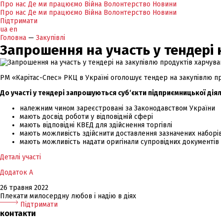
Про нас
Де ми працюємо
Війна
Волонтерство
Новини
Про нас
Де ми працюємо
Війна
Волонтерство
Новини
Підтримати
ua
en
Головна
—
Закупівлі
Запрошення на участь у тендері
РМ «Карітас-Спес» РКЦ в Україні оголошує тендер на закупівлю про
До участі у тендері запрошуються суб‘єкти підприємницької діяль
належним чином зареєстровані за Законодавством України
мають досвід роботи у відповідній сфері
мають відповідні КВЕД для здійснення торгівлі
мають можливість здійснити доставлення зазначених наборів у
мають можливість надати оригінали супровідних документів 
Деталі участі
Додаток А
26 травня 2022
Плекати милосердну любов і надію в діях
Підтримати
контакти