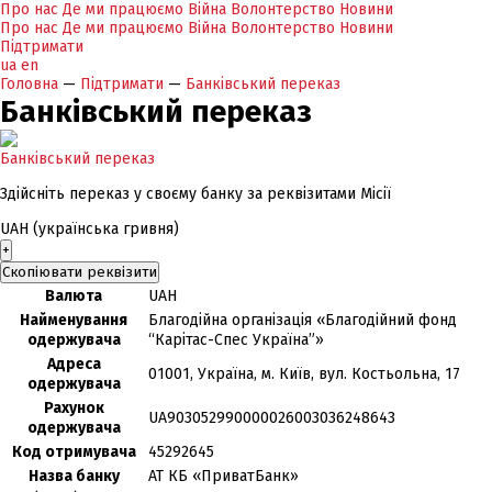
Про нас
Де ми працюємо
Війна
Волонтерство
Новини
Про нас
Де ми працюємо
Війна
Волонтерство
Новини
Підтримати
ua
en
Головна
—
Підтримати
—
Банківський переказ
Банківський переказ
Банківський переказ
Здійсніть переказ у своєму банку за реквізитами Місії
UAH (українська гривня)
+
Скопіювати реквізити
Валюта
UAH
Найменування
Благодійна організація «Благодійний фонд
одержувача
“Карітас-Спес Україна”»
Адреса
01001, Україна, м. Київ, вул. Костьольна, 17
одержувача
Рахунок
UA903052990000026003036248643
одержувача
Код отримувача
45292645
Назва банку
АТ КБ «ПриватБанк»