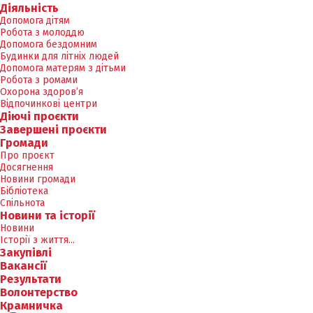
Діяльність
Допомога дітям
Робота з молоддю
Допомога бездомним
Будинки для літніх людей
Допомога матерям з дітьми
Робота з ромами
Охорона здоров’я
Відпочинкові центри
Діючі проєкти
Завершені проєкти
Громади
Про проєкт
Досягнення
Новини громади
Бібліотека
Спільнота
Новини та історії
Новини
Історії з життя...
Закупівлі
Вакансії
Результати
Волонтерство
Крамничка