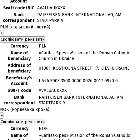
Account
Swift code/BIC
AVALUAUKXXX
Bank
RAIFFEISEN BANK INTERNATIONAL AG, AM
correspondent
STADTPARK 9
PLN (польський злотий)
+
Скопіювати реквізити
Currency
PLN
Name of
«Caritas-Spes» Mission of the Roman Catholic
beneficiary
Church in Ukraine
Address of
01001, KOSTIOLNA STREET, 17, KIEV, UKRAINE
beneficiary
Beneficiary’s
UA46 3003 3500 0000 0026 0017 0970 6
Account
SWIFT code
AVALUAUKXXX
Bank
RAIFFEISEN BANK INTERNATIONAL AG, AM
correspondent
STADTPARK 9
NOK (норвезька крона)
+
Скопіювати реквізити
Currency
NOK
Name of
«Caritas-Spes» Mission of the Roman Catholic