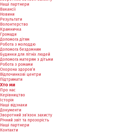
Наші партнери
Вакансії
Новини
Результати
Волонтерство
Крамничка
Громади
Допомога дітям
Робота з молоддю
Допомога бездомним
Будинки для літніх людей
Допомога матерям з дітьми
Робота з ромами
Охорона здоров’я
Відпочинкові центри
Підтримати
Хто ми
Про нас
Керівництво
Історія
Наші відзнаки
Документи
Зворотний зв’язок захисту
Річний звіт та прозорість
Наші партнери
Контакти