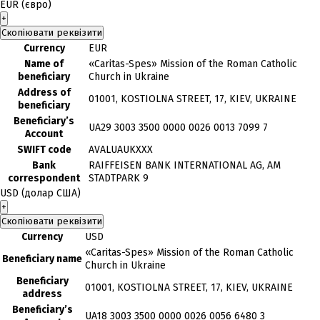
EUR (євро)
+
Скопіювати реквізити
Currency
EUR
Name of
«Caritas-Spes» Mission of the Roman Catholic
beneficiary
Church in Ukraine
Address of
01001, KOSTIOLNA STREET, 17, KIEV, UKRAINE
beneficiary
Beneficiary’s
UA29 3003 3500 0000 0026 0013 7099 7
Account
SWIFT code
AVALUAUKXXX
Bank
RAIFFEISEN BANK INTERNATIONAL AG, AM
correspondent
STADTPARK 9
USD (долар США)
+
Скопіювати реквізити
Currency
USD
«Caritas-Spes» Mission of the Roman Catholic
Beneficiary name
Church in Ukraine
Beneficiary
01001, KOSTIOLNA STREET, 17, KIEV, UKRAINE
address
Beneficiary’s
UA18 3003 3500 0000 0026 0056 6480 3