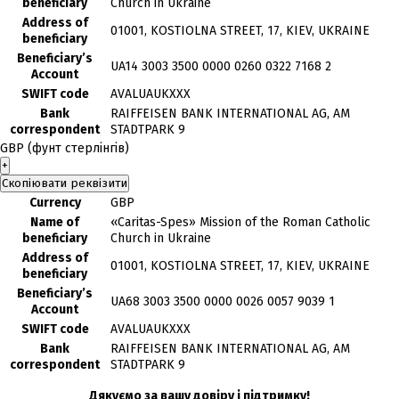
beneficiary
Church in Ukraine
Address of
01001, KOSTIOLNA STREET, 17, KIEV, UKRAINE
beneficiary
Beneficiary’s
UA14 3003 3500 0000 0260 0322 7168 2
Account
SWIFT code
AVALUAUKXXX
Bank
RAIFFEISEN BANK INTERNATIONAL AG, AM
correspondent
STADTPARK 9
GBP (фунт стерлінгів)
+
Скопіювати реквізити
Currency
GBP
Name of
«Caritas-Spes» Mission of the Roman Catholic
beneficiary
Church in Ukraine
Address of
01001, KOSTIOLNA STREET, 17, KIEV, UKRAINE
beneficiary
Beneficiary’s
UA68 3003 3500 0000 0026 0057 9039 1
Account
SWIFT code
AVALUAUKXXX
Bank
RAIFFEISEN BANK INTERNATIONAL AG, AM
correspondent
STADTPARK 9
Дякуємо за вашу довіру і підтримку!