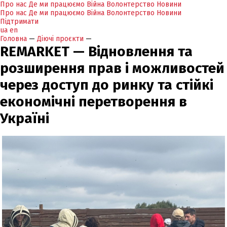
Про нас
Де ми працюємо
Війна
Волонтерство
Новини
Про нас
Де ми працюємо
Війна
Волонтерство
Новини
Підтримати
ua
en
Головна
—
Діючі проєкти
—
REMARKET — Відновлення та
розширення прав і можливостей
через доступ до ринку та стійкі
економічні перетворення в
Україні