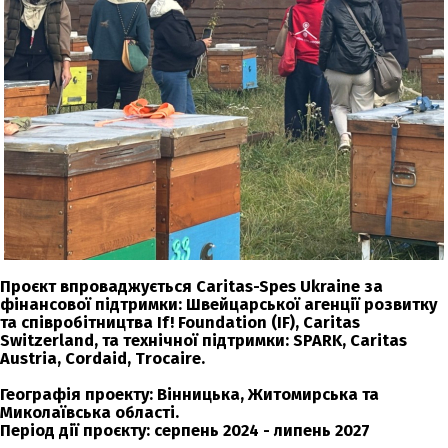
Проєкт впроваджується Caritas-Spes Ukraine за
фінансової підтримки: Швейцарської агенції розвитку
та співробітництва If! Foundation (IF), Caritas
Switzerland, та технічної підтримки: SPARK, Caritas
Austria, Cordaid, Trocaire.
Географія проекту: Вінницька, Житомирська та
Миколаївська області.
Період дії проєкту:
серпень 2024 - липень 2027