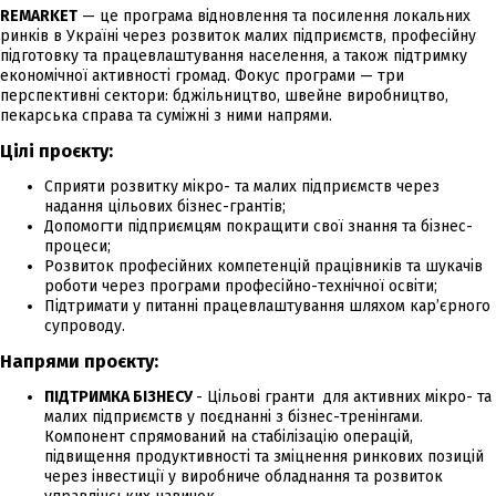
REMARKET
— це програма відновлення та посилення локальних
ринків в Україні через розвиток малих підприємств, професійну
підготовку та працевлаштування населення, а також підтримку
економічної активності громад. Фокус програми — три
перспективні сектори: бджільництво, швейне виробництво,
пекарська справа та суміжні з ними напрями.
Цілі проєкту:
Сприяти розвитку мікро- та малих підприємств через
надання цільових бізнес-грантів;
Допомогти підприємцям покращити свої знання та бізнес-
процеси;
Розвиток професійних компетенцій працівників та шукачів
роботи через програми професійно-технічної освіти;
Підтримати у питанні працевлаштування шляхом кар’єрного
супроводу.
Напрями проєкту:
ПІДТРИМКА БІЗНЕСУ
- Цільові гранти для активних мікро- та
малих підприємств у поєднанні з бізнес-тренінгами.
Компонент спрямований на стабілізацію операцій,
підвищення продуктивності та зміцнення ринкових позицій
через інвестиції у виробниче обладнання та розвиток