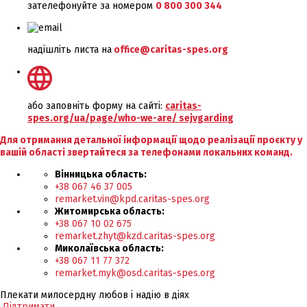
зателефонуйте за номером
0 800 300 344
надішліть листа на
office@caritas-spes.org
або заповніть форму на сайті:
caritas-
spes.org/ua/page/who-we-are/ sejvgarding
Для отримання детальної інформації щодо реалізації проєкту у
вашій області звертайтеся за телефонами локальних команд.
Вінницька область:
+38 067 46 37 005
remarket.vin@kpd.caritas-spes.org
Житомирська область:
+38 067 10 02 675
remarket.zhyt@kzd.caritas-spes.org
Миколаївська область:
+38 067 11 77 372
remarket.myk@osd.caritas-spes.org
Плекати милосердну любов і надію в діях
Підтримати