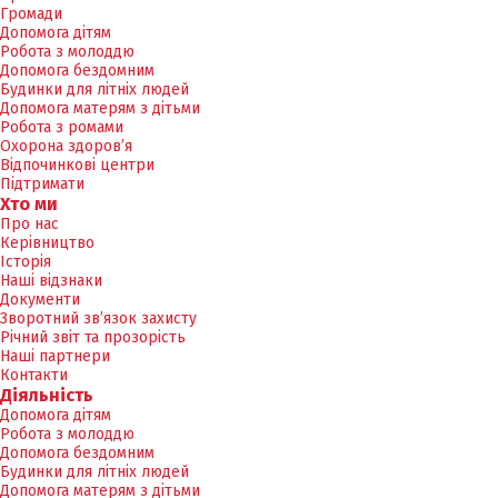
Громади
Допомога дітям
Робота з молоддю
Допомога бездомним
Будинки для літніх людей
Допомога матерям з дітьми
Робота з ромами
Охорона здоров’я
Відпочинкові центри
Підтримати
Хто ми
Про нас
Керівництво
Історія
Наші відзнаки
Документи
Зворотний зв’язок захисту
Річний звіт та прозорість
Наші партнери
Контакти
Діяльність
Допомога дітям
Робота з молоддю
Допомога бездомним
Будинки для літніх людей
Допомога матерям з дітьми